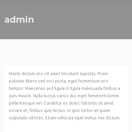
admin
Morbi dictum orci sit amet tincidunt egestas. Proin
pulvinar libero sed orci porta, eget fermentum orci
tempor. Maecenas sed ligula in ligula malesuada finibus a
quis mauris. Nulla luctus varius dui, eget hendrerit lorem
pellentesque vel. Curabitur ex dolor, lobortis sit amet
ornare et, finibus quis lectus. In quis tortor et quam
vulputate ultrices. Etiam vehicula eget metus nec dictum.