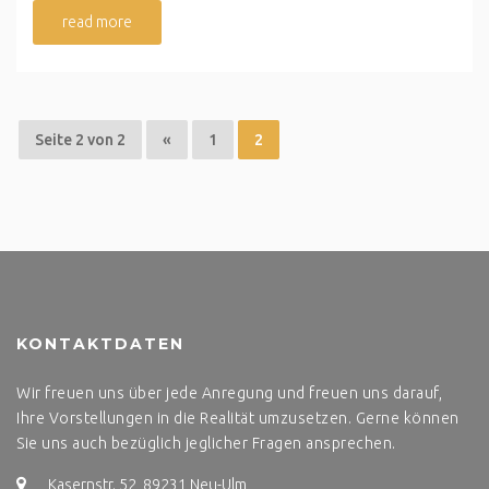
read more
Seite 2 von 2
«
1
2
KONTAKTDATEN
Wir freuen uns über jede Anregung und freuen uns darauf,
Ihre Vorstellungen in die Realität umzusetzen. Gerne können
Sie uns auch bezüglich jeglicher Fragen ansprechen.
Kasernstr. 52, 89231 Neu-Ulm